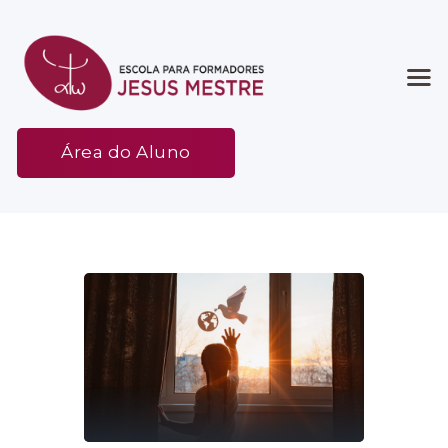
Início
Área do Aluno
Associação
Etapas
Espaço
Contato