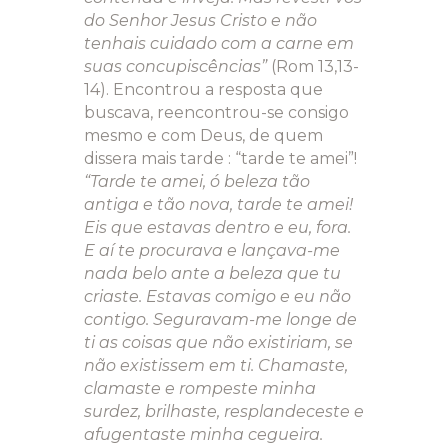
do Senhor Jesus Cristo e não
tenhais cuidado com a carne em
suas concupiscências”
(Rom 13,13-
14). Encontrou a resposta que
buscava, reencontrou-se consigo
mesmo e com Deus, de quem
dissera mais tarde : “tarde te amei”!
“Tarde te amei, ó beleza tão
antiga e tão nova, tarde te amei!
Eis que estavas dentro e eu, fora.
E aí te procurava e lançava-me
nada belo ante a beleza que tu
criaste. Estavas comigo e eu não
contigo. Seguravam-me longe de
ti as coisas que não existiriam, se
não existissem em ti. Chamaste,
clamaste e rompeste minha
surdez, brilhaste, resplandeceste e
afugentaste minha cegueira.