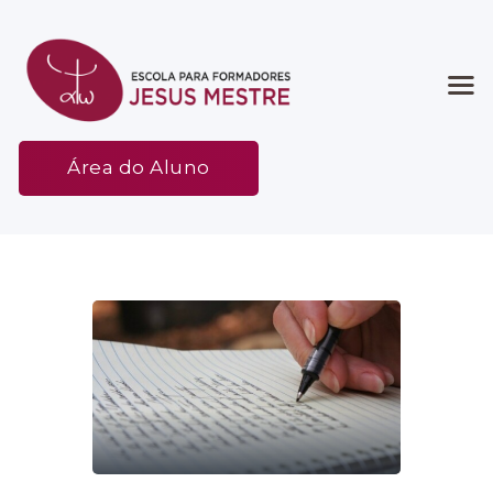
Início
Área do Aluno
Associação
Etapas
Espaço
Contato