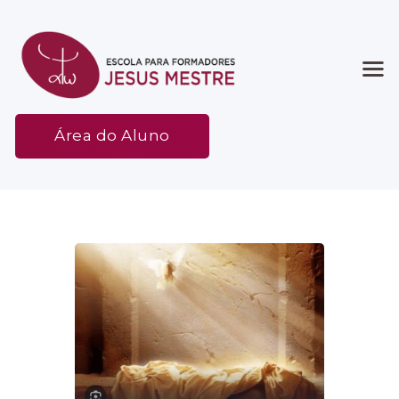
Início
Área do Aluno
Associação
Etapas
Espaço
Contato