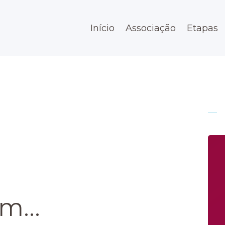
Início
Início
Associação
Etapas
Associação
Etapas
Espaço
Contato
m...