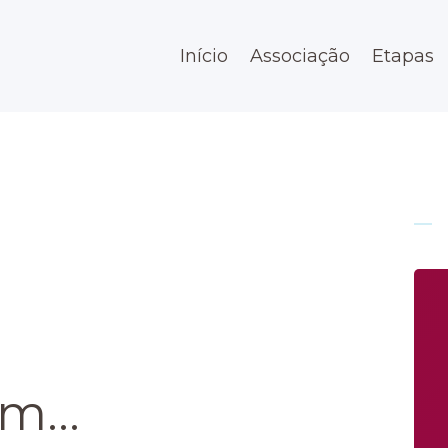
Início
Início
Associação
Etapas
Associação
Etapas
Espaço
Contato
m...