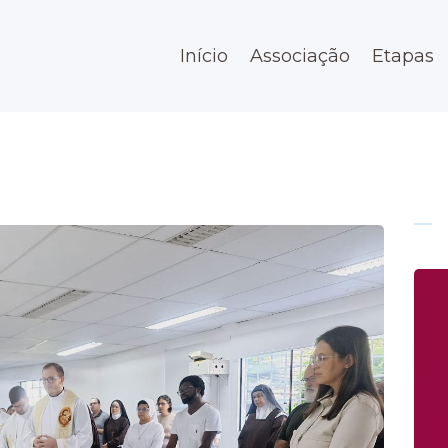
Início
Início
Associação
Etapas
Associação
Etapas
Espaço
Contato