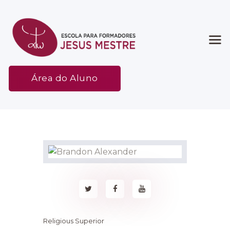
Início
Área do Aluno
Associação
Etapas
Espaço
Contato
Religious Superior