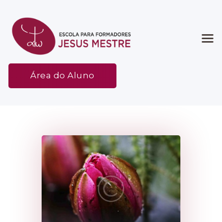
Início
Área do Aluno
Associação
Etapas
Espaço
Contato